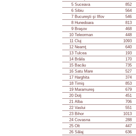
5
Suceava
852
6
Sibiu
564
7
Bucureşti şi Ilfov
546
8
Hunedoara
813
9
Braşov
468
10
Teleorman
448
11
Cluj
1093
12
Neamţ
640
13
Tulcea
193
14
Brăila
170
15
Bacău
735
16
Satu Mare
527
17
Harghita
374
18
Timiş
853
19
Maramureş
679
20
Dolj
451
21
Alba
706
22
Vaslui
551
23
Bihor
1013
24
Covasna
288
25
Olt
447
26
Sălaj
636