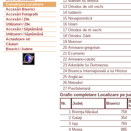
12
Martorii lui Iehova
Completare Localizare
13
Ortodox de stil vechi
Accesări Biserici
14
Iudaism
Accesări Fotografii
15
Nouapostolică
Accesări / Zile
16
Islam
Utilizatori / Zile
Accesări / Săptămână
17
Ortodox de rit vechi
Utilizatori / Săptămână
18
Ortodox Sârb
Actualizare sit
19
Mormon
Căutari
20
Armeano-gregorian
Biserici / Judete
21
Ecumenic
22
Armeano-catolic
23
Adunările lui Dumnezeu
24
Biserica Internaţională a lui Hristos
25
Anglican
26
Metodist
27
Prezbiteriană
Grafic completare Localizare pe ju
B
Nr.
Judeţ
Biserici
l
1
Bistriţa-Năsăud
758
2
Galaţi
354
3
Iaşi
760
4
Mureş
985