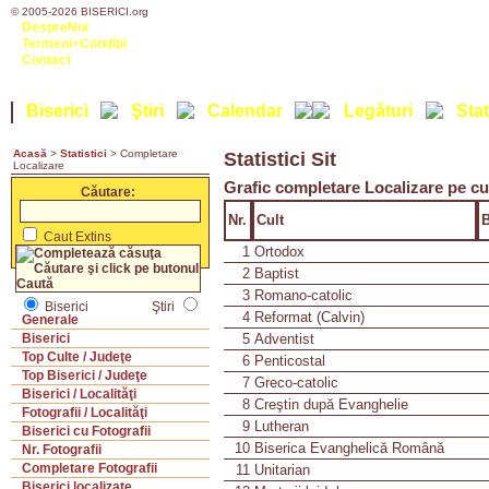
© 2005-2026 BISERICI.org
DespreNoi
Termeni+Condiţii
Contact
Biserici
Ştiri
Calendar
Legături
Stat
Acasă
>
Statistici
> Completare
Statistici Sit
Localizare
Grafic completare Localizare pe cu
Căutare:
Nr.
Cult
B
Caut Extins
1
Ortodox
2
Baptist
3
Romano-catolic
Biserici
Ştiri
4
Reformat (Calvin)
Generale
5
Adventist
Biserici
Top Culte / Judeţe
6
Penticostal
Top Biserici / Judeţe
7
Greco-catolic
Biserici / Localităţi
8
Creştin după Evanghelie
Fotografii / Localităţi
9
Lutheran
Biserici cu Fotografii
10
Biserica Evanghelică Română
Nr. Fotografii
Completare Fotografii
11
Unitarian
Biserici localizate