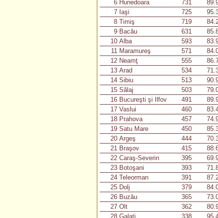
6
Hunedoara
731
89.
7
Iaşi
725
95.
8
Timiş
719
84.
9
Bacău
631
85.
10
Alba
593
83.
11
Maramureş
571
84.
12
Neamţ
555
86.
13
Arad
534
71.
14
Sibiu
513
90.
15
Sălaj
503
79.
16
Bucureşti şi Ilfov
491
89.
17
Vaslui
460
83.
18
Prahova
457
74.
19
Satu Mare
450
85.
20
Argeş
444
70.
21
Braşov
415
88.
22
Caraş-Severin
395
69.
23
Botoşani
393
71.
24
Teleorman
391
87.
25
Dolj
379
84.
26
Buzău
365
73.
27
Olt
362
80.
28
Galaţi
338
95.