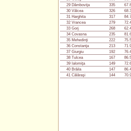
29
Dâmboviţa
335
67.
30
Vâlcea
326
68.
31
Harghita
317
84.
32
Vrancea
279
72.
33
Gorj
268
62.
34
Covasna
235
81.
35
Mehedinţi
222
75.
36
Constanţa
213
71.
37
Giurgiu
192
76.
38
Tulcea
167
86.
39
Ialomiţa
149
72.
40
Brăila
147
86.
41
Călăraşi
144
70.