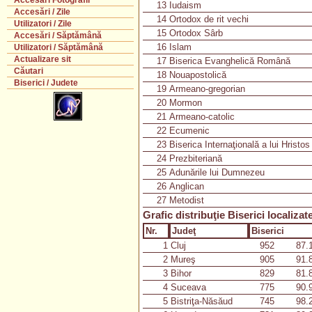
Accesări Fotografii
13
Iudaism
Accesări / Zile
14
Ortodox de rit vechi
Utilizatori / Zile
15
Ortodox Sârb
Accesări / Săptămână
16
Islam
Utilizatori / Săptămână
Actualizare sit
17
Biserica Evanghelică Română
Căutari
18
Nouapostolică
Biserici / Judete
19
Armeano-gregorian
20
Mormon
21
Armeano-catolic
22
Ecumenic
23
Biserica Internaţională a lui Hristos
24
Prezbiteriană
25
Adunările lui Dumnezeu
26
Anglican
27
Metodist
Grafic distribuţie Biserici localizat
Nr.
Judeţ
Biserici
1
Cluj
952
87.
2
Mureş
905
91.
3
Bihor
829
81.
4
Suceava
775
90.
5
Bistriţa-Năsăud
745
98.