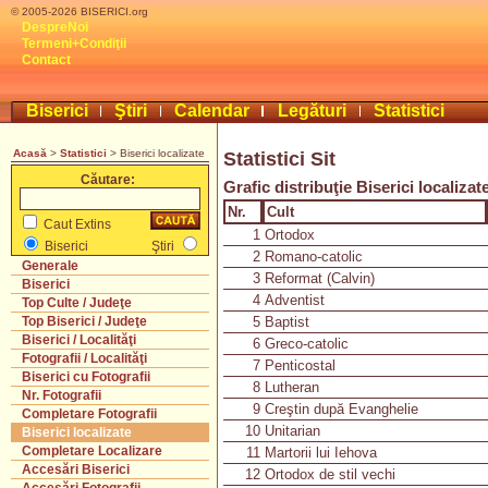
© 2005-2026 BISERICI.org
DespreNoi
Termeni+Condiţii
Contact
Biserici
Ştiri
Calendar
Legături
Statistici
Acasă
>
Statistici
> Biserici localizate
Statistici Sit
Căutare:
Grafic distribuţie Biserici localizat
Nr.
Cult
Caut Extins
1
Ortodox
Biserici
Ştiri
2
Romano-catolic
Generale
3
Reformat (Calvin)
Biserici
4
Adventist
Top Culte / Judeţe
5
Baptist
Top Biserici / Judeţe
Biserici / Localităţi
6
Greco-catolic
Fotografii / Localităţi
7
Penticostal
Biserici cu Fotografii
8
Lutheran
Nr. Fotografii
9
Creştin după Evanghelie
Completare Fotografii
10
Unitarian
Biserici localizate
Completare Localizare
11
Martorii lui Iehova
Accesări Biserici
12
Ortodox de stil vechi