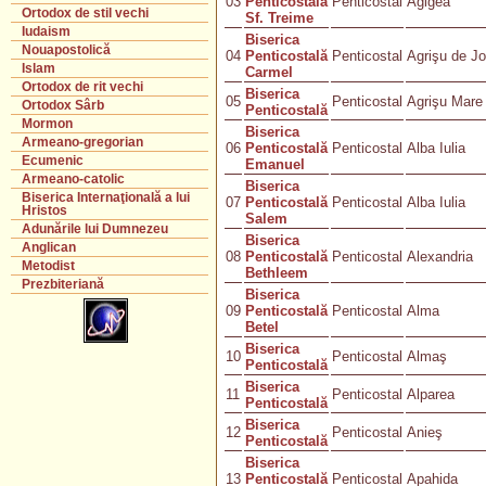
03
Penticostală
Penticostal
Agigea
Ortodox de stil vechi
Sf. Treime
Iudaism
Biserica
Nouapostolică
04
Penticostală
Penticostal
Agrişu de J
Islam
Carmel
Ortodox de rit vechi
Biserica
05
Penticostal
Agrişu Mare
Ortodox Sârb
Penticostală
Mormon
Biserica
Armeano-gregorian
06
Penticostală
Penticostal
Alba Iulia
Ecumenic
Emanuel
Armeano-catolic
Biserica
Biserica Internaţională a lui
07
Penticostală
Penticostal
Alba Iulia
Hristos
Salem
Adunările lui Dumnezeu
Biserica
Anglican
08
Penticostală
Penticostal
Alexandria
Metodist
Bethleem
Prezbiteriană
Biserica
09
Penticostală
Penticostal
Alma
Betel
Biserica
10
Penticostal
Almaş
Penticostală
Biserica
11
Penticostal
Alparea
Penticostală
Biserica
12
Penticostal
Anieş
Penticostală
Biserica
13
Penticostală
Penticostal
Apahida