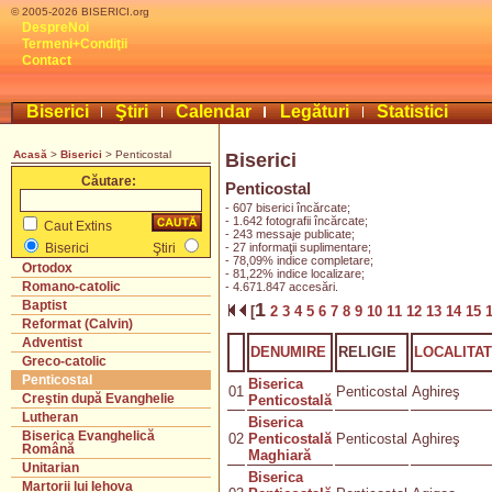
© 2005-2026 BISERICI.org
DespreNoi
Termeni+Condiţii
Contact
Biserici
Ştiri
Calendar
Legături
Statistici
Acasă
>
Biserici
> Penticostal
Biserici
Căutare:
Penticostal
- 607 biserici încărcate;
- 1.642 fotografii încărcate;
Caut Extins
- 243 messaje publicate;
- 27 informaţii suplimentare;
Biserici
Ştiri
- 78,09% indice completare;
Ortodox
- 81,22% indice localizare;
Romano-catolic
- 4.671.847 accesări.
Baptist
1
[
2
3
4
5
6
7
8
9
10
11
12
13
14
15
Reformat (Calvin)
Adventist
DENUMIRE
RELIGIE
LOCALITA
Greco-catolic
Penticostal
Biserica
01
Penticostal
Aghireş
Creştin după Evanghelie
Penticostală
Lutheran
Biserica
Biserica Evanghelică
02
Penticostală
Penticostal
Aghireş
Română
Maghiară
Unitarian
Biserica
Martorii lui Iehova