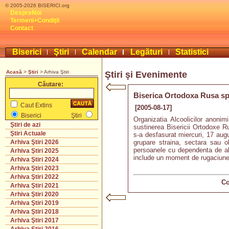
© 2005-2026 BISERICI.org
DespreNoi
Termeni+Condiţii
Contact
Biserici
Ştiri
Calendar
Legături
Statistici
Acasă
>
Ştiri
> Arhiva Ştiri
Ştiri şi Evenimente
Căutare:
Biserica Ortodoxa Rusa spr
Caut Extins
[2005-08-17]
Biserici
Ştiri
Organizatia Alcoolicilor anonim
Ştiri de azi
sustinerea Bisericii Ortodoxe Ru
Ştiri Actuale
s-a desfasurat miercuri, 17 aug
grupare straina, sectara sau o
Arhiva Ştiri 2026
persoanele cu dependenta de alco
Arhiva Ştiri 2025
include un moment de rugaciune 
Arhiva Ştiri 2024
Arhiva Ştiri 2023
Arhiva Ştiri 2022
Co
Arhiva Ştiri 2021
Arhiva Ştiri 2020
Arhiva Ştiri 2019
Arhiva Ştiri 2018
Arhiva Ştiri 2017