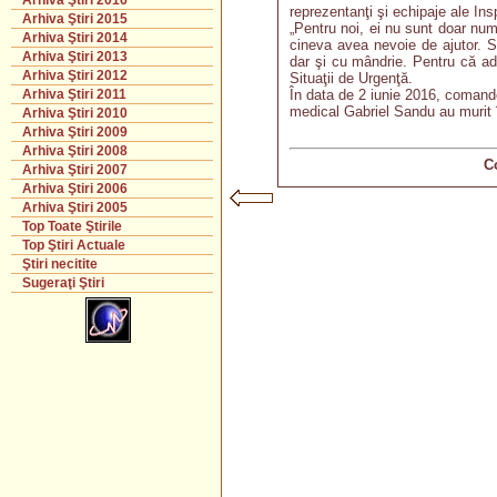
Arhiva Ştiri 2016
reprezentanţi şi echipaje ale Ins
Arhiva Ştiri 2015
„Pentru noi, ei nu sunt doar num
Arhiva Ştiri 2014
cineva avea nevoie de ajutor. S
Arhiva Ştiri 2013
dar şi cu mândrie. Pentru că ade
Arhiva Ştiri 2012
Situaţii de Urgenţă.
În data de 2 iunie 2016, comand
Arhiva Ştiri 2011
medical Gabriel Sandu au murit î
Arhiva Ştiri 2010
Arhiva Ştiri 2009
Arhiva Ştiri 2008
C
Arhiva Ştiri 2007
Arhiva Ştiri 2006
Arhiva Ştiri 2005
Top Toate Ştirile
Top Ştiri Actuale
Ştiri necitite
Sugeraţi Ştiri