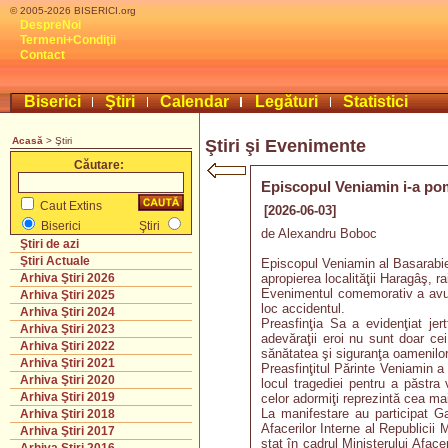
© 2005-2026 BISERICI.org
DespreNoi
Termeni+Condiţii
Contact
Biserici
Ştiri
Calendar
Legături
Statistici
Acasă
> Ştiri
Ştiri şi Evenimente
Căutare:
Episcopul Veniamin i-a pom
Caut Extins
[2026-06-03]
Biserici
Ştiri
de Alexandru Boboc
Ştiri de azi
Ştiri Actuale
Episcopul Veniamin al Basarabie
apropierea localităţii Haragâş, r
Arhiva Ştiri 2026
Evenimentul comemorativ a avut 
Arhiva Ştiri 2025
loc accidentul.
Arhiva Ştiri 2024
Preasfinţia Sa a evidenţiat jer
Arhiva Ştiri 2023
adevăraţii eroi nu sunt doar cei
Arhiva Ştiri 2022
sănătatea şi siguranţa oamenilor
Arhiva Ştiri 2021
Preasfinţitul Părinte Veniamin a 
Arhiva Ştiri 2020
locul tragediei pentru a păstra
Arhiva Ştiri 2019
celor adormiţi reprezintă cea mai
La manifestare au participat Ga
Arhiva Ştiri 2018
Afacerilor Interne al Republicii
Arhiva Ştiri 2017
stat în cadrul Ministerului Afac