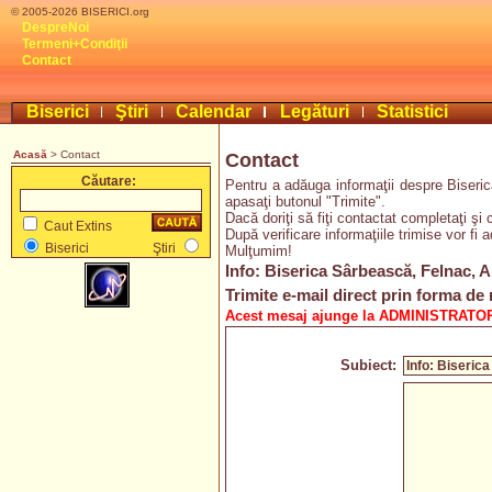
© 2005-2026 BISERICI.org
DespreNoi
Termeni+Condiţii
Contact
Biserici
Ştiri
Calendar
Legături
Statistici
Acasă
> Contact
Contact
Căutare:
Pentru a adăuga informaţii despre Biseric
apasaţi butonul "Trimite".
Dacă doriţi să fiţi contactat completaţi şi 
Caut Extins
După verificare informaţiile trimise vor fi 
Biserici
Ştiri
Mulţumim!
Info: Biserica Sârbească, Felnac, 
Trimite e-mail direct prin forma de 
Acest mesaj ajunge la ADMINISTRATOR
Subiect: