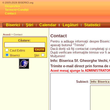
© 2005-2026 BISERICI.org
DespreNoi
Termeni+Condiţii
Contact
Biserici
Ştiri
Calendar
Legături
Statistici
Acasă
> Contact
Contact
Căutare:
Pentru a adăuga informaţii despre Biseric
apasaţi butonul "Trimite".
Dacă doriţi să fiţi contactat completaţi şi 
Caut Extins
După verificare informaţiile trimise vor fi 
Biserici
Ştiri
Mulţumim!
Info: Biserica Sf. Gheorghe Vechi, 
Trimite e-mail direct prin forma de 
Acest mesaj ajunge la ADMINISTRATOR
Subiect: