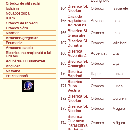
Evanghelie
Ortodox de stil vechi
Biserica Sf.
164
Ortodox
Izvoarele
Iudaism
Nicolae
Nouapostolică
Casă de
Islam
165
rugăciune
Adventist
Lisa
Ortodox de rit vechi
Adventistă
Ortodox Sârb
Biserica Sf.
166
Ortodox
Lisa
Mormon
Gheorghe
Armeano-gregorian
Biserica Sf.
167
Ortodox
Vânători
Ecumenic
Dumitru
Armeano-catolic
Biserica
Biserica Internaţională a lui
168
Adventist
Liţa
Adventistă
Hristos
Biserica Sf.
Adunările lui Dumnezeu
169
Ortodox
Liţa
Gheorghe
Anglican
Metodist
Biserica
170
Baptist
Lunca
Baptistă
Prezbiteriană
Biserica
171
Buna
Ortodox
Lunca
Vestire
Biserica Sf.
172
Ortodox
Guruieni
Nicolae
Biserica Sf.
173
Ortodox
Măgura
Nicolae
Biserica
Cuvioasa
174
Ortodox
Măgura
Paraschiva
Buduiasca