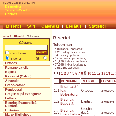
© 2005-2026 BISERICI.org
DespreNoi
Termeni+Condiţii
Contact
Biserici
Ştiri
Calendar
Legături
Statistici
Acasă
>
Biserici
> Teleorman
Biserici
Căutare:
Teleorman
- 448 biserici încărcate;
- 1.261 fotografii încărcate;
Caut Extins
- 34 messaje publicate;
- 4 informaţii suplimentare;
Biserici
Ştiri
- 81,92% indice completare;
Ortodox
- 87,28% indice localizare;
Romano-catolic
- 2.531.152 accesări.
Baptist
9
[
1
2
3
4
5
6
7
8
10
11
12
13
14
15
Reformat (Calvin)
Adventist
DENUMIRE
RELIGIE
LOCALIT
Greco-catolic
Biserica Sf.
Penticostal
161
Ioan
Ortodox
Izvoarele
Creştin după Evanghelie
Botezătorul
Lutheran
Biserica
162
Baptist
Izvoarele
Biserica Evanghelică
Baptistă
Română
Creştin
Biserica
Unitarian
163
după
Izvoarele
Evanghelică
Martorii lui Iehova