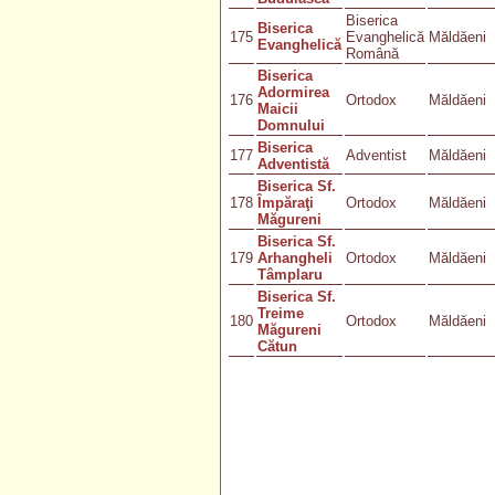
Biserica
Biserica
175
Evanghelică
Măldăeni
Evanghelică
Română
Biserica
Adormirea
176
Ortodox
Măldăeni
Maicii
Domnului
Biserica
177
Adventist
Măldăeni
Adventistă
Biserica Sf.
178
Împăraţi
Ortodox
Măldăeni
Măgureni
Biserica Sf.
179
Arhangheli
Ortodox
Măldăeni
Tâmplaru
Biserica Sf.
Treime
180
Ortodox
Măldăeni
Măgureni
Cătun