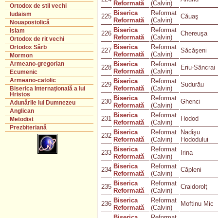
Reformată
(Calvin)
Ortodox de stil vechi
Biserica
Reformat
Iudaism
225
Căuaş
Reformată
(Calvin)
Nouapostolică
Biserica
Reformat
Islam
226
Chereuşa
Reformată
(Calvin)
Ortodox de rit vechi
Biserica
Reformat
Ortodox Sârb
227
Săcăşeni
Reformată
(Calvin)
Mormon
Biserica
Reformat
Armeano-gregorian
228
Eriu-Sâncrai
Reformată
(Calvin)
Ecumenic
Armeano-catolic
Biserica
Reformat
229
Sudurău
Reformată
(Calvin)
Biserica Internaţională a lui
Hristos
Biserica
Reformat
230
Ghenci
Adunările lui Dumnezeu
Reformată
(Calvin)
Anglican
Biserica
Reformat
231
Hodod
Metodist
Reformată
(Calvin)
Prezbiteriană
Biserica
Reformat
Nadişu
232
Reformată
(Calvin)
Hododului
Biserica
Reformat
233
Irina
Reformată
(Calvin)
Biserica
Reformat
234
Căpleni
Reformată
(Calvin)
Biserica
Reformat
235
Craidorolţ
Reformată
(Calvin)
Biserica
Reformat
236
Moftinu Mic
Reformată
(Calvin)
Biserica
Reformat