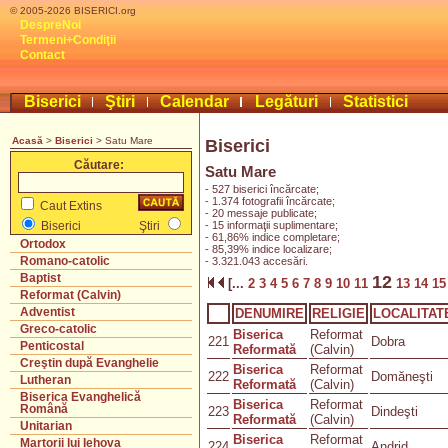
© 2005-2026 BISERICI.org
DespreNoi
Termeni+Condiţii
Contact
Biserici
Ştiri
Calendar
Legături
Statistici
Acasă
>
Biserici
> Satu Mare
Biserici
Căutare:
Satu Mare
- 527 biserici încărcate;
- 1.374 fotografii încărcate;
Caut Extins
- 20 messaje publicate;
- 15 informaţii suplimentare;
Biserici
Ştiri
- 61,86% indice completare;
Ortodox
- 85,39% indice localizare;
Romano-catolic
- 3.321.043 accesări.
Baptist
12
[...
2
3
4
5
6
7
8
9
10
11
13
14
1
Reformat (Calvin)
Adventist
DENUMIRE
RELIGIE
LOCALITAT
Greco-catolic
Biserica
Reformat
221
Dobra
Penticostal
Reformată
(Calvin)
Creştin după Evanghelie
Biserica
Reformat
222
Domăneşti
Lutheran
Reformată
(Calvin)
Biserica Evanghelică
Biserica
Reformat
Română
223
Dindeşti
Reformată
(Calvin)
Unitarian
Biserica
Reformat
Martorii lui Iehova
224
Andrid