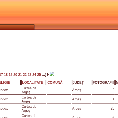
17
18
19
20
21
22
23
24
25
...]
ELIGIE
LOCALITATE
COMUNĂ
JUDEŢ
FOTOGRAFII
Curtea de
todox
Argeş
2
Argeş
Curtea de
todox
Argeş
1
Argeş
Curtea de
todox
Argeş
23
Argeş
Curtea de
todox
Argeş
6