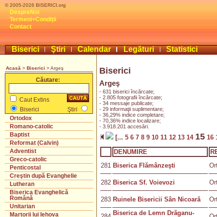
© 2005-2026 BISERICI.org
DespreNoi
Termeni+Condiţii
Contact
Biserici
Ştiri
Calendar
Legături
Statistici
Acasă
>
Biserici
> Argeş
Biserici
Căutare:
Argeş
- 631 biserici încărcate;
- 2.805 fotografii încărcate;
Caut Extins
- 34 messaje publicate;
- 29 informaţii suplimentare;
Biserici
Ştiri
- 36,29% indice completare;
Ortodox
- 70,36% indice localizare;
Romano-catolic
- 3.918.201 accesări.
Baptist
15
[...
5
6
7
8
9
10
11
12
13
14
16
Reformat (Calvin)
Adventist
DENUMIRE
R
Greco-catolic
281
Biserica Flămânzeşti
Or
Penticostal
Creştin după Evanghelie
282
Biserica Sf. Voievozi
Or
Lutheran
Biserica Evanghelică
Română
283
Ruinele Bisericii Sân Nicoară
Or
Unitarian
Biserica de Lemn Drăganu-
Martorii lui Iehova
284
Or