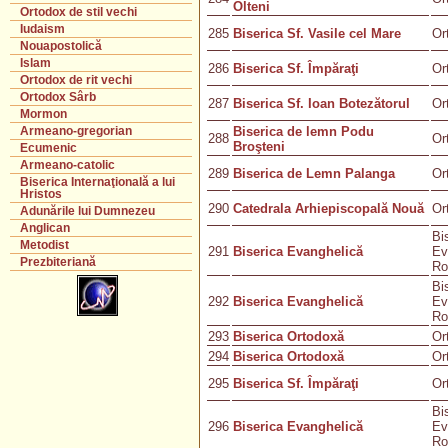
Olteni
Ortodox de stil vechi
Iudaism
285
Biserica Sf. Vasile cel Mare
Or
Nouapostolică
Islam
286
Biserica Sf. Împăraţi
Or
Ortodox de rit vechi
Ortodox Sârb
287
Biserica Sf. Ioan Botezătorul
Or
Mormon
Biserica de lemn Podu
Armeano-gregorian
288
Or
Broşteni
Ecumenic
Armeano-catolic
289
Biserica de Lemn Palanga
Or
Biserica Internaţională a lui
Hristos
290
Catedrala Arhiepiscopală Nouă
Or
Adunările lui Dumnezeu
Anglican
Bi
Metodist
291
Biserica Evanghelică
Ev
Prezbiteriană
Ro
Bi
292
Biserica Evanghelică
Ev
Ro
293
Biserica Ortodoxă
Or
294
Biserica Ortodoxă
Or
295
Biserica Sf. Împăraţi
Or
Bi
296
Biserica Evanghelică
Ev
Ro