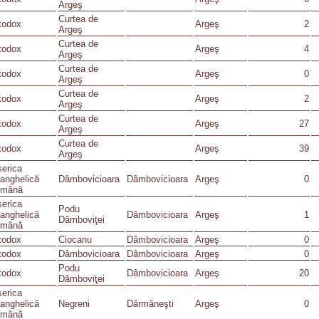
Argeş
Curtea de
todox
Argeş
2
Argeş
Curtea de
todox
Argeş
4
Argeş
Curtea de
todox
Argeş
0
Argeş
Curtea de
todox
Argeş
2
Argeş
Curtea de
todox
Argeş
27
Argeş
Curtea de
todox
Argeş
39
Argeş
serica
anghelică
Dâmbovicioara
Dâmbovicioara
Argeş
0
mână
serica
Podu
anghelică
Dâmbovicioara
Argeş
1
Dâmboviţei
mână
todox
Ciocanu
Dâmbovicioara
Argeş
0
todox
Dâmbovicioara
Dâmbovicioara
Argeş
0
Podu
todox
Dâmbovicioara
Argeş
20
Dâmboviţei
serica
anghelică
Negreni
Dârmăneşti
Argeş
0
mână