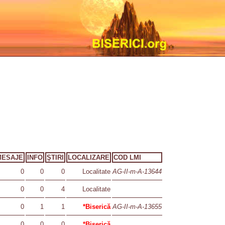
MESAJE
INFO
ŞTIRI
LOCALIZARE
COD LMI
0
0
0
Localitate
AG-II-m-A-13644
0
0
4
Localitate
0
1
1
*Biserică
AG-II-m-A-13655
0
0
0
*Biserică