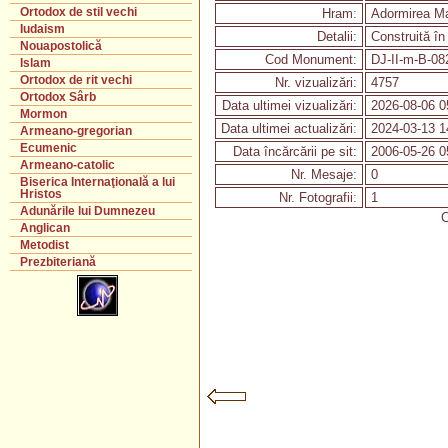
Ortodox de stil vechi
Hram:
Adormirea Ma
Iudaism
Detalii:
Construită în
Nouapostolică
Cod Monument:
DJ-II-m-B-08
Islam
Ortodox de rit vechi
Nr. vizualizări:
4757
Ortodox Sârb
Data ultimei vizualizări:
2026-08-06 0
Mormon
Data ultimei actualizări:
2024-03-13 1
Armeano-gregorian
Ecumenic
Data încărcării pe sit:
2006-05-26 0
Armeano-catolic
Nr. Mesaje:
0
Biserica Internaţională a lui
Hristos
Nr. Fotografii:
1
Adunările lui Dumnezeu
C
Anglican
Metodist
Prezbiteriană