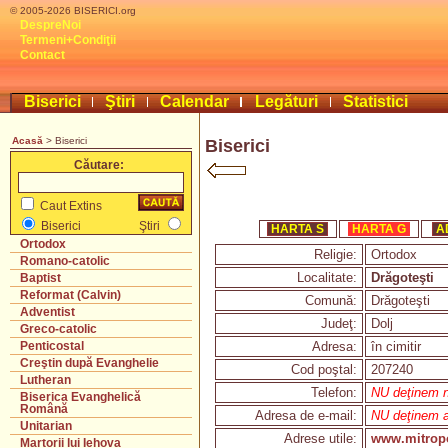
© 2005-2026 BISERICI.org
DespreNoi
Termeni+Condiţii
Contact
Biserici
Ştiri
Calendar
Legături
Statistici
Acasă
> Biserici
Biserici
Căutare:
Caut Extins
Biserici
Ştiri
HARTA S
HARTA G
A
Ortodox
Religie:
Ortodox
Romano-catolic
Localitate:
Drăgoteşti
Baptist
Reformat (Calvin)
Comună:
Drăgoteşti
Adventist
Judeţ:
Dolj
Greco-catolic
Adresa:
în cimitir
Penticostal
Creştin după Evanghelie
Cod poştal:
207240
Lutheran
Telefon:
NU deţinem nr
Biserica Evanghelică
Română
Adresa de e-mail:
NU deţinem a
Unitarian
Adrese utile:
www.mitropol
Martorii lui Iehova