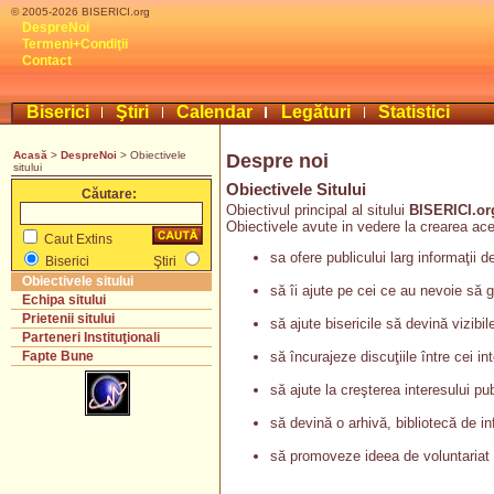
© 2005-2026 BISERICI.org
DespreNoi
Termeni+Condiţii
Contact
Biserici
Ştiri
Calendar
Legături
Statistici
Acasă
>
DespreNoi
> Obiectivele
Despre noi
sitului
Obiectivele Sitului
Căutare:
Obiectivul principal al sitului
BISERICI.or
Obiectivele avute in vedere la crearea ace
Caut Extins
sa ofere publicului larg informaţii d
Biserici
Ştiri
Obiectivele sitului
să îi ajute pe cei ce au nevoie să 
Echipa sitului
Prietenii sitului
să ajute bisericile să devină vizibile
Parteneri Instituţionali
să încurajeze discuţiile între cei in
Fapte Bune
să ajute la creşterea interesului pub
să devină o arhivă, bibliotecă de in
să promoveze ideea de voluntariat 