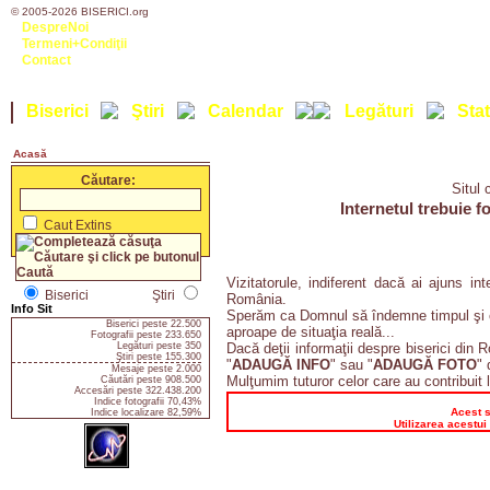
© 2005-2026 BISERICI.org
DespreNoi
Termeni+Condiţii
Contact
Biserici
Ştiri
Calendar
Legături
Stat
Acasă
Căutare:
Situl 
Internetul trebuie f
Caut Extins
Vizitatorule, indiferent dacă ai ajuns in
Biserici
Ştiri
România.
Info Sit
Sperăm ca Domnul să îndemne timpul şi co
Biserici peste 22.500
aproape de situaţia reală...
Fotografii peste 233.650
Legături peste 350
Dacă deţii informaţii despre biserici din 
Ştiri peste 155.300
"
ADAUGĂ INFO
" sau "
ADAUGĂ FOTO
" 
Mesaje peste 2.000
Mulţumim tuturor celor care au contribuit l
Căutări peste 908.500
Accesări peste 322.438.200
Indice fotografii 70,43%
Acest s
Indice localizare 82,59%
Utilizarea acestui 